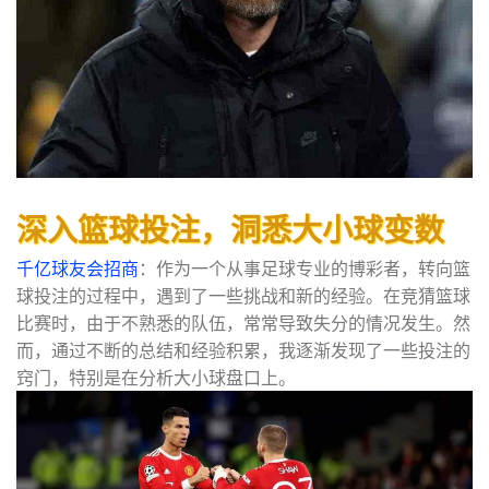
深入篮球投注，洞悉大小球变数
千亿球友会招商
：作为一个从事足球专业的博彩者，转向篮
球投注的过程中，遇到了一些挑战和新的经验。在竞猜篮球
比赛时，由于不熟悉的队伍，常常导致失分的情况发生。然
而，通过不断的总结和经验积累，我逐渐发现了一些投注的
窍门，特别是在分析大小球盘口上。