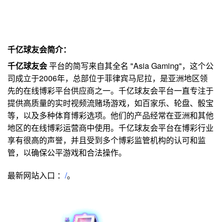
千亿球友会简介：
千亿球友会
平台的简写来自其全名 "Asia Gaming"，这个公
司成立于2006年，总部位于菲律宾马尼拉，是亚洲地区领
先的在线博彩平台供应商之一。千亿球友会平台一直专注于
提供高质量的实时视频流赌场游戏，如百家乐、轮盘、骰宝
等，以及多种体育博彩选项。他们的产品经常在亚洲和其他
地区的在线博彩运营商中使用。千亿球友会平台在博彩行业
享有很高的声誉，并且受到多个博彩监管机构的认可和监
管，以确保公平游戏和合法操作。
最新网站入口 ：
/
。