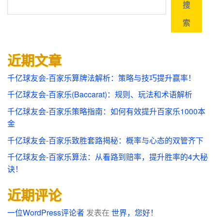
搜
索
近期文章
千亿球友会-百家乐算牌法解析：策略与技巧提升赢率！
千亿球友会-百家乐(Baccarat)：规则、玩法和术语解析
千亿球友会-百家乐策略指南：如何有效提升百家乐1000本
金
千亿球友会-百家乐致胜套路揭秘：概率与心态的双管齐下
千亿球友会-百家乐算法：从看路到赔率，提升胜率的4大秘
诀！
近期评论
一位WordPress评论者
发表在
世界，您好！